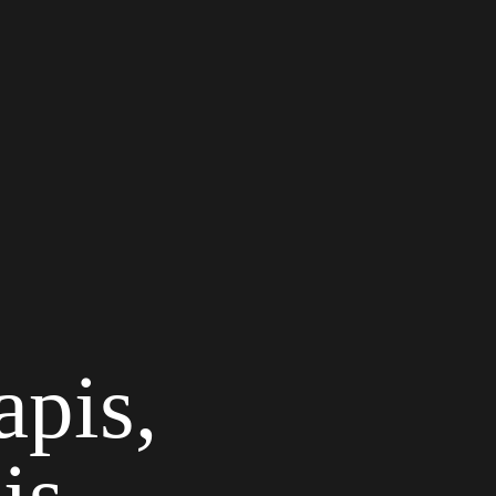
apis,
is